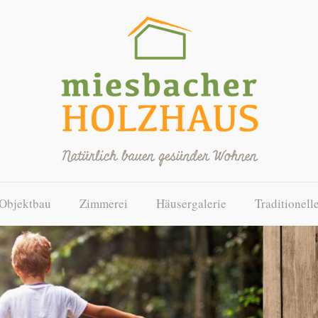
Objektbau
Zimmerei
Häusergalerie
Traditionell