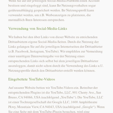
Wenn Sie auf der jeweiligen Social-Media-Plattform einen Account
besitzen und eingeloggt sind, kann Ihr Nutzungsverhalten sogar
geräteunabhängig gespeichert werden. Ihr Nutzungsprofil kann
verwendet werden, um z.B. Werbeanzeigen zu platzieren, die
mutmaßlich Ihren Interessen entsprechen.
Verwendung von Social-Media-Links
Wir haben bei den über Links von dieser Website zu erreichenden
Drittanbietern eigene Social-Media-Seiten. Durch die Nutzung der
Links gelangen Sie auf die jeweiligen Internetseiten der Drittanbieter
(z.B. Facebook, Instagram, YouTube). Wir empfehlen zur Vermeidung
einer unnötigen Datenweitergabe vor der Nutzung eines
entsprechenden Links sich selbst bei dem jeweiligen Drittanbieter
auszuloggen, damit nicht schon durch die Verwendung des Links u.U.
Nutzungsprofile durch den Drittanbieter erstellt werden können.
Eingebettete YouTube-Videos
Auf unserer Website betten wir YouTube-Videos ein. Betreiber der
entsprechenden Plugins ist die YouTube, LLC, 901 Cherry Ave., San
Bruno, CA 94066, USA (nachfolgend „YouTube“). Die YouTube, LLC
ist einer Tochtergesellschaft der Google LLC, 1600 Amphitheatre
Pkwy, Mountain View, CA 94043, USA (nachfolgend „Google“). Wenn
Sie eine Seite mit dem YouTube-Plugin besuchen, wird eine